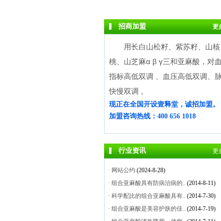
招商加盟
更
用长白山松籽、紫苏籽、山核
桃、山芝麻α β γ三和亚麻酸，对
指标高低双调 、血压高低双调、
快慢双调 。
现正在全国开设壹释堂，诚招加盟。
加盟咨询热线：400 656 1018
行业资讯
更
·
网站公约
(2024-8-28)
·
组合亚麻酸具有防病治病的..
(2014-8-11)
·
科学配比的组合亚麻酸具有..
(2014-7-30)
·
组合亚麻酸是美容护肤的佳..
(2014-7-19)