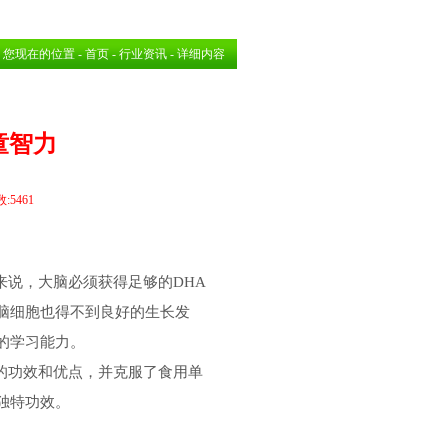
您现在的位置 -
首页
-
行业资讯
- 详细内容
童智力
:5461
来说，大脑必须获得足够的DHA
脑细胞也得不到良好的生长发
的学习能力。
的功效和优点，并克服了食用单
独特功效。